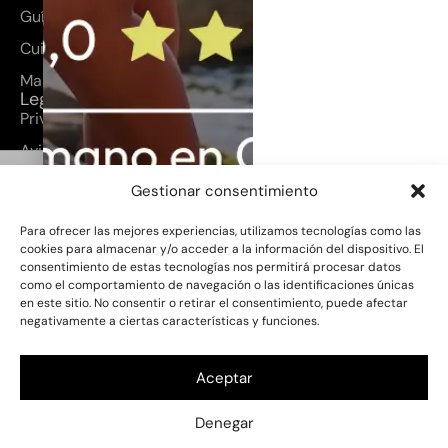
Guía de tallas
Cuidados del producto
Mapa del sitio
Legal
Privacidad
Aviso legal
Peto Magdalena
Cookies
Gestionar consentimiento
65,00
€
Términos y condiciones
50,00
€
Para ofrecer las mejores experiencias, utilizamos tecnologías como las
cookies para almacenar y/o acceder a la información del dispositivo. El
Escoge tu talla
consentimiento de estas tecnologías nos permitirá procesar datos
PROYECTO SUBVENCIONADO
ESTA
como el comportamiento de navegación o las identificaciones únicas
4 años
6 años
8 años
10 años
PÁGINA WEB HA SIDO DESARROLLADA
en este sitio. No consentir o retirar el consentimiento, puede afectar
EN EL MARCO DEL PROGRAMA GRAN
negativamente a ciertas características y funciones.
CANARIA ME GUSTA (GCMC), UNA
12 años
INICIATIVA DEL CABILDO DE GRAN
CANARIA – CONSEJERÍA DE INDUSTRIA,
COMERCIO Y ARTESANÍA – PARA EL
Aceptar
APOYO A LA DIGITALIZACIÓN Y
MODERNIZACIÓN DEL COMERCIO Y LA
Denegar
MARCA LOCAL. EJERCICIO 2025.
Añadir al carrito