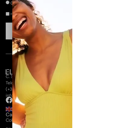
Canarias
Península
He leído y acepto la
.
política de privacidad
CONSEGUIR MI DESCUENTO
C. Secretario Guedes Alemán, 28, 35200
Telde, Las Palmas
(+34) 660 355 272
info@elenamorales.es
Categorías
Coleccion Huahine