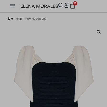
0
Inicio
-
Niña
-
Peto Magdalena