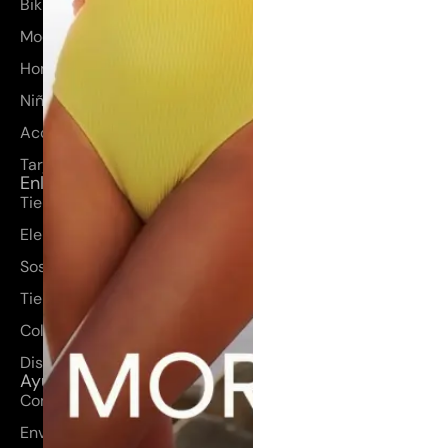
Bikinis y bañadores
Moda mujer
Hombre
Niños
Accesorios
Tarjetas regalo
Enlaces rápidos
Tienda
Elena Morales
Sostenibilidad
Tienda
Colección
Diseños a medida
Ayuda
Contacto
Envíos y devoluciones