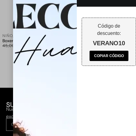
Código de
descuento:
NIÑO
,
NIÑOS
Boxer infantil Baby Salinetas
VERANO10
30,00
€
45,00
€
COPIAR CÓDIGO
SUSCRÍBETE A NUESTRA NEWSLETTER
Nuevas colecciones, lanzamientos y descuentos
exclusivos en tu email.