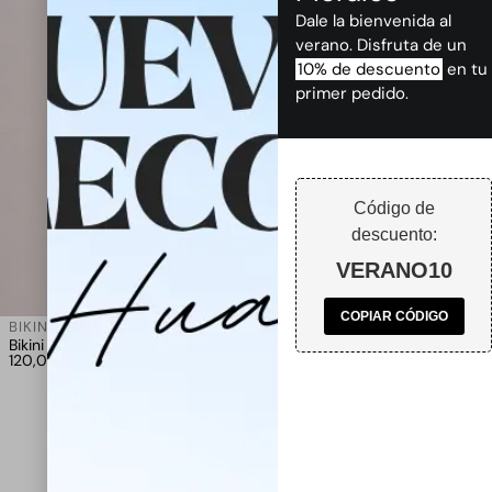
Dale la bienvenida al
verano. Disfruta de un
10% de descuento
en tu
primer pedido.
Código de
descuento:
VERANO10
COPIAR CÓDIGO
BIKINIS Y BAÑADORES
,
HUAHINE
Bikini Fru Fru Mokä
120,00
€