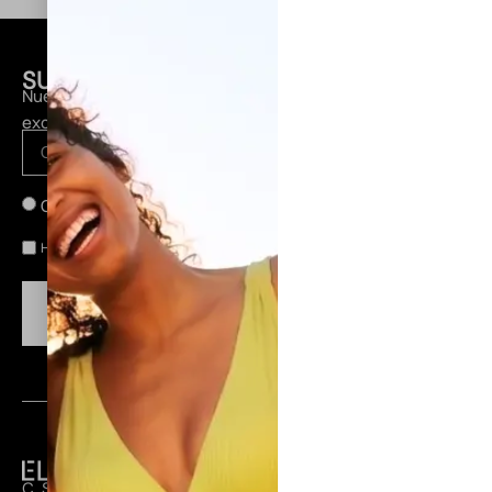
SUSCRÍBETE A NUESTRA NEWSLETTER
Nuevas colecciones, lanzamientos y descuentos
exclusivos en tu email.
Canarias
Península
He leído y acepto la
.
política de privacidad
CONSEGUIR MI DESCUENTO
C. Secretario Guedes Alemán, 28, 35200