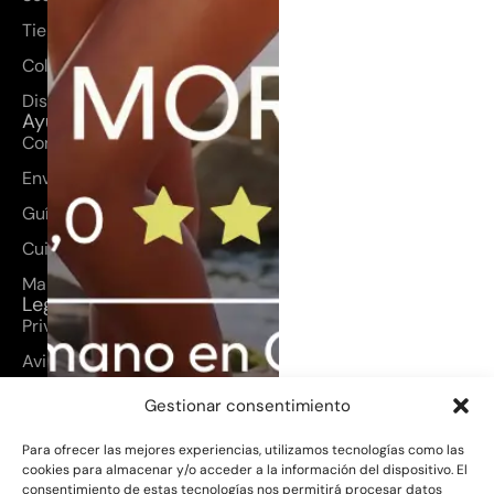
Tienda
Colección
Diseños a medida
Ayuda
Contacto
Envíos y devoluciones
Guía de tallas
Cuidados del producto
Mapa del sitio
Legal
Privacidad
Aviso legal
Cookies
Gestionar consentimiento
Términos y condiciones
Para ofrecer las mejores experiencias, utilizamos tecnologías como las
Bikini Sahara – Colección permanente
cookies para almacenar y/o acceder a la información del dispositivo. El
130,00
€
consentimiento de estas tecnologías nos permitirá procesar datos