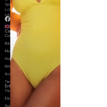
Telde, Las Palmas
(+34) 660 355 272
info@elenamorales.es
Categorías
Coleccion Huahine
Bikinis y bañadores
Moda mujer
Hombre
Niños
Accesorios
Tarjetas regalo
Enlaces rápidos
Tienda
Elena Morales
Sostenibilidad