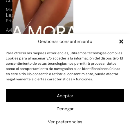
Cuidados del producto
Mapa del sitio
Legal
Privacidad
Aviso legal
Cookies
Gestionar consentimiento
Términos y condiciones
Para ofrecer las mejores experiencias, utilizamos tecnologías como las
cookies para almacenar y/o acceder a la información del dispositivo. El
consentimiento de estas tecnologías nos permitirá procesar datos
PROYECTO SUBVENCIONADO
ESTA
como el comportamiento de navegación o las identificaciones únicas
PÁGINA WEB HA SIDO DESARROLLADA
en este sitio. No consentir o retirar el consentimiento, puede afectar
EN EL MARCO DEL PROGRAMA GRAN
negativamente a ciertas características y funciones.
CANARIA ME GUSTA (GCMC), UNA
INICIATIVA DEL CABILDO DE GRAN
CANARIA – CONSEJERÍA DE INDUSTRIA,
COMERCIO Y ARTESANÍA – PARA EL
Aceptar
APOYO A LA DIGITALIZACIÓN Y
MODERNIZACIÓN DEL COMERCIO Y LA
Denegar
MARCA LOCAL. EJERCICIO 2025.
Ver preferencias
© 2026 Elena Morales.
DESARROLLADO
Todos los derechos
POR