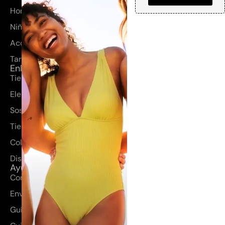
Hombre
Niños
Accesorios
Tarjetas regalo
Enlaces rápidos
Tienda
Elena Morales
Sostenibilidad
Tienda
Colección
Diseños a medida
Ayuda
Contacto
Envíos y devoluciones
Guía de tallas