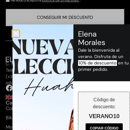
He leído y acepto la
.
política de privacidad
CONSEGUIR MI DESCUENTO
Elena
Morales
Dale la bienvenida al
verano. Disfruta de un
10% de descuento
en tu
C. Secretario Guedes Alemán, 28, 35200
primer pedido.
Telde, Las Palmas
(+34) 660 355 272
info@elenamorales.es
Código de
Categorías
descuento:
Coleccion Huahine
VERANO10
Bikinis y bañadores
Moda mujer
COPIAR CÓDIGO