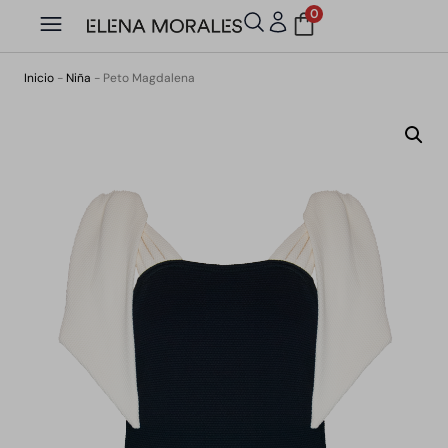
0
Inicio
-
Niña
-
Peto Magdalena