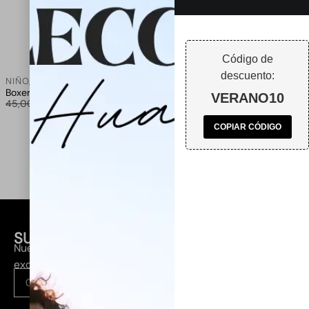
Código de
descuento:
NIÑO
,
NIÑOS
Boxer infantil Baby Salinetas
VERANO10
30,00
€
45,00
€
COPIAR CÓDIGO
SUSCRÍBETE A NUESTRA NEWSLETTER
Nuevas colecciones, lanzamientos y descuentos
exclusivos en tu email.