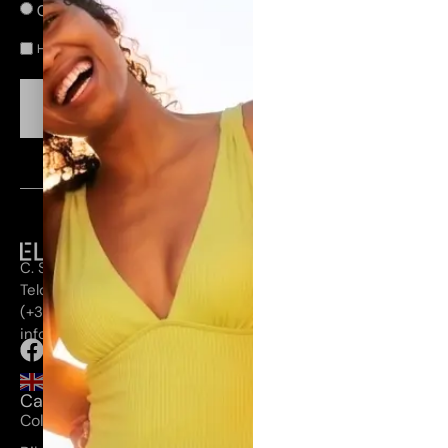
Canarias
Península
He leído y acepto la
.
política de privacidad
CONSEGUIR MI DESCUENTO
C. Secretario Guedes Alemán, 28, 35200
Telde, Las Palmas
(+34) 660 355 272
info@elenamorales.es
Categorías
Coleccion Huahine