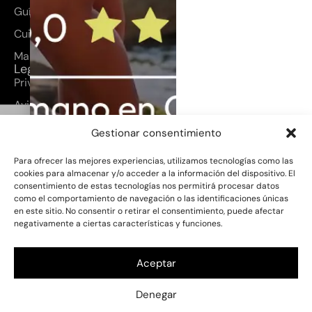
Guía de tallas
Cuidados del producto
Mapa del sitio
Legal
Privacidad
Aviso legal
Peto Magdalena
Cookies
Gestionar consentimiento
65,00
€
Términos y condiciones
50,00
€
Para ofrecer las mejores experiencias, utilizamos tecnologías como las
cookies para almacenar y/o acceder a la información del dispositivo. El
Escoge tu talla
consentimiento de estas tecnologías nos permitirá procesar datos
PROYECTO SUBVENCIONADO
ESTA
como el comportamiento de navegación o las identificaciones únicas
4 años
6 años
8 años
10 años
PÁGINA WEB HA SIDO DESARROLLADA
en este sitio. No consentir o retirar el consentimiento, puede afectar
EN EL MARCO DEL PROGRAMA GRAN
negativamente a ciertas características y funciones.
CANARIA ME GUSTA (GCMC), UNA
12 años
INICIATIVA DEL CABILDO DE GRAN
CANARIA – CONSEJERÍA DE INDUSTRIA,
COMERCIO Y ARTESANÍA – PARA EL
Aceptar
APOYO A LA DIGITALIZACIÓN Y
MODERNIZACIÓN DEL COMERCIO Y LA
Denegar
MARCA LOCAL. EJERCICIO 2025.
Añadir al carrito