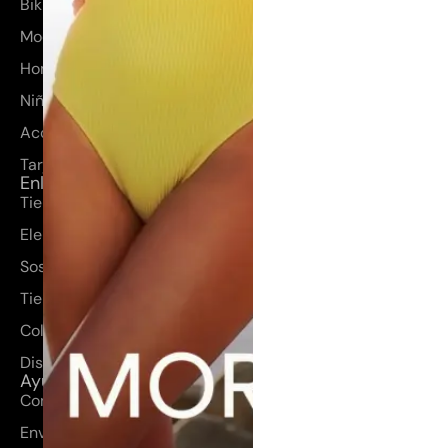
Bikinis y bañadores
Moda mujer
Hombre
Niños
Accesorios
Tarjetas regalo
Enlaces rápidos
Tienda
Elena Morales
Sostenibilidad
Tienda
Colección
Diseños a medida
Ayuda
Contacto
Envíos y devoluciones