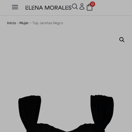
0
Inicio
-
Mujer
-
Top Jaretas Negro