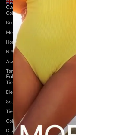
Categorías
Coleccion Huahine
Bikinis y bañadores
Moda mujer
Hombre
Niños
Accesorios
Tarjetas regalo
Enlaces rápidos
Tienda
Elena Morales
Sostenibilidad
Tienda
Colección
Diseños a medida