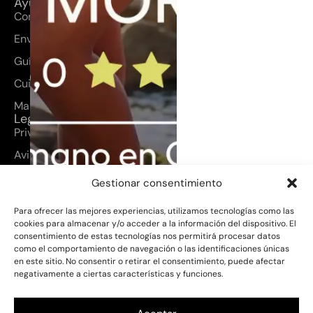
Ayuda
Contacto
Envíos y devoluciones
Guía de tallas
Cuidados del producto
Mapa del sitio
Legal
Privacidad
Aviso legal
Cookies
Gestionar consentimiento
Términos y condiciones
Para ofrecer las mejores experiencias, utilizamos tecnologías como las
Top Jaretas Negro
cookies para almacenar y/o acceder a la información del dispositivo. El
160,00
€
consentimiento de estas tecnologías nos permitirá procesar datos
PROYECTO SUBVENCIONADO
ESTA
como el comportamiento de navegación o las identificaciones únicas
PÁGINA WEB HA SIDO DESARROLLADA
Talla
en este sitio. No consentir o retirar el consentimiento, puede afectar
EN EL MARCO DEL PROGRAMA GRAN
negativamente a ciertas características y funciones.
CANARIA ME GUSTA (GCMC), UNA
S
M
INICIATIVA DEL CABILDO DE GRAN
CANARIA – CONSEJERÍA DE INDUSTRIA,
COMERCIO Y ARTESANÍA – PARA EL