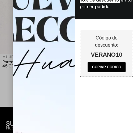
10% de descuento
en tu
primer pedido.
Código de
descuento:
VERANO10
MUJER
,
HUAHINE
Pareo Cebra
45,00
€
COPIAR CÓDIGO
SUSCRÍBETE A NUESTRA NEWSLETTER
Nuevas colecciones, lanzamientos y descuentos