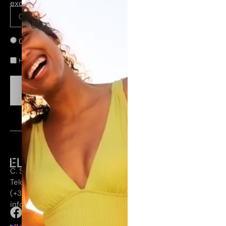
exclusivos en tu email.
Canarias
Península
He leído y acepto la
.
política de privacidad
CONSEGUIR MI DESCUENTO
C. Secretario Guedes Alemán, 28, 35200
Telde, Las Palmas
(+34) 660 355 272
info@elenamorales.es